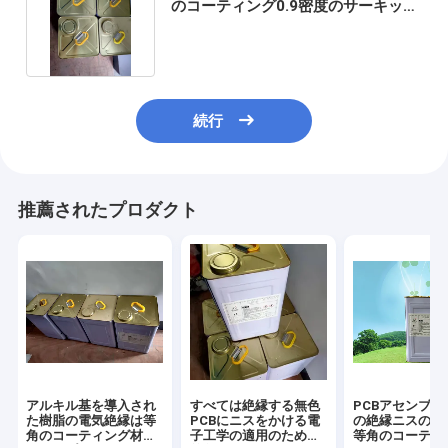
のコーティング0.9密度のサーキット
ボードの保護層
続行
推薦されたプロダクト
アルキル基を導入され
すべては絶縁する無色
PCBアセンブリ
た樹脂の電気絶縁は等
PCBにニスをかける電
の絶縁ニスのペ
角のコーティング材料
子工学の適用のための
等角のコーティ