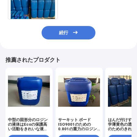
ISO9001をはんだ付けするクリ
ーニングの波無し
続行
推薦されたプロダクト
中型の固形分のロジン
サーキット ボード
はんだ付けする
の液体はEcoの保護高
ISO9001のための
学薄黄色の透明
い活動をきれいな液体
0.801の重力のロジン
のためのきれい
のはんだの変化溶かさ
の液体変化媒体の固形
ンの液体変化無