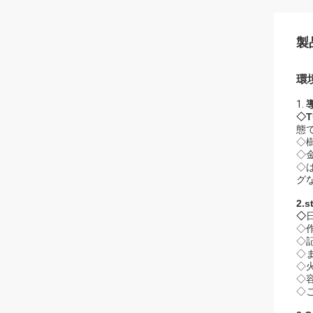
製
環
1.
◇T
態
◇
◇
◇
グ
2.s
◇
◇
◇
◇
◇
◇
◇