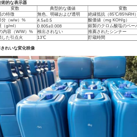
技術的な表示器
変数
典型的な価値
変数
現の
特徴
無色、明確および透明
絶縁抵抗（85℃/85%RH
形分（w/w）%
酸価値（mg KOH/g）
4.5±0.5
（g/ml）
銀製のクロム酸塩のペー
0.805±0.008
Lの内容（W/W）%
検出されない
推薦されたシンナー
鎖した引点火
13℃
貯蔵時間
非きれいな変化映像