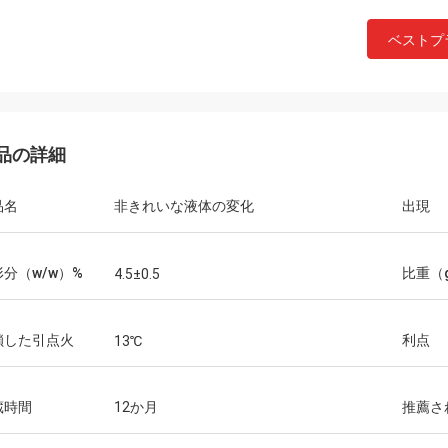
ベストプ
品の詳細
品名
非きれいな液体の変化
出現
分（w/w）%
比重（g
4.5±0.5
鎖した引点火
利点
13℃
蔵時間
12か月
推薦さ