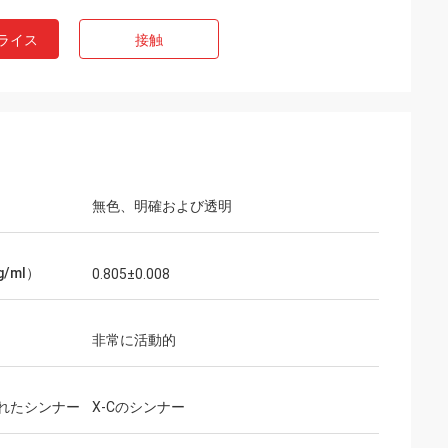
ライス
接触
無色、明確および透明
/ml）
0.805±0.008
非常に活動的
れたシンナー
X-Cのシンナー