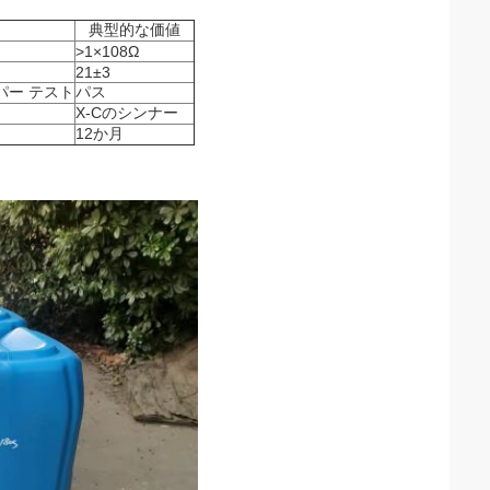
典型的な価値
）
>1×108Ω
21±3
パー テスト
パス
X-Cのシンナー
12か月