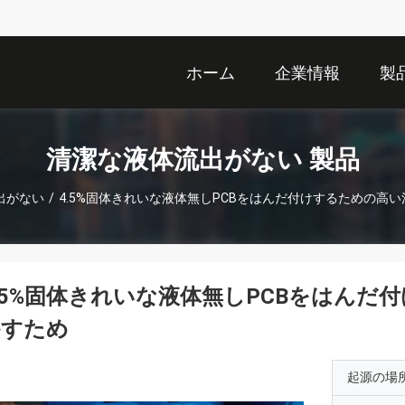
ホーム
企業情報
製
清潔な液体流出がない 製品
出がない
/
4.5%固体きれいな液体無しPCBをはんだ付けするための高
.5%固体きれいな液体無しPCBをはん
かすため
起源の場