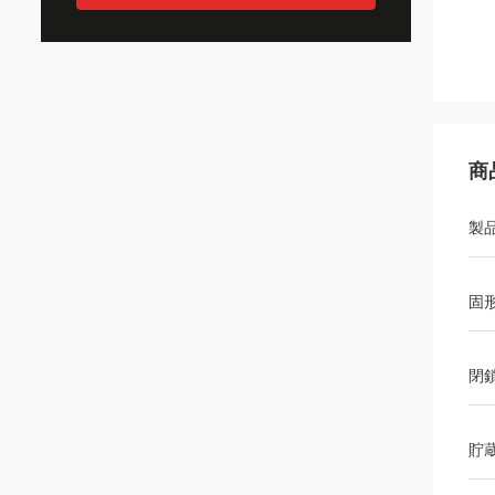
商
製
固形
閉
貯