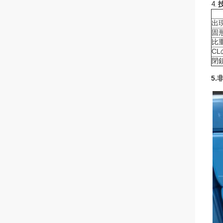
4.
出
固
比重
C
閉
5.