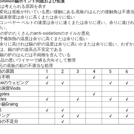
.Common錫ポイント問題および処置
:√は考えられる原因を表す
。変化は底板が付いている悪い接触にある;底板のはんだの接触角は不適
。磁束密度は余りに高くまたは余りに低い
。コンベヤー ベルトの速度は余りに速くまたは余りに遅い。余りに速け
厚い。
錫の炉のたくさんのanti-oxidationのオイルか悪化
。予備加熱の温度は余りに高くまたは余りに低い
。余りに高ければ錫の炉の温度は余りに高いかまたは余りに低い、わず
つは、錫の炉の波高点不安定である
。錫の炉のはんだは不純物を含んでいる
.部品の悪いワイヤーで縛る方向そして整理
0.元の底板の鉛の不適当な処理
陥の原因
1
2
3
4
5
6
方不明
√
√
oxiのウェビング
√
√
√
√
洞窟Viods
goles
√
cles
√
√
√
√
錫Graing
結
√
√
√
リング
√
√
√
√
絡の不足分
√