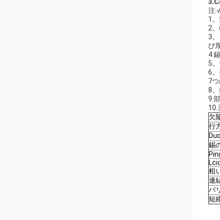
3
注
1
2
3
び
4.
5
6
7
8
9
1
欠
行
Du
錫の
Pin
Lci
粗い
連
バ
短