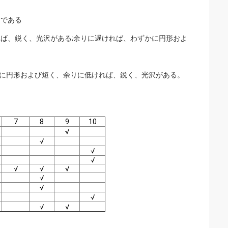
当である
れば、鋭く、光沢がある;余りに遅ければ、わずかに円形およ
かに円形および短く、余りに低ければ、鋭く、光沢がある。
7
8
9
10
√
√
√
√
√
√
√
√
√
√
√
√