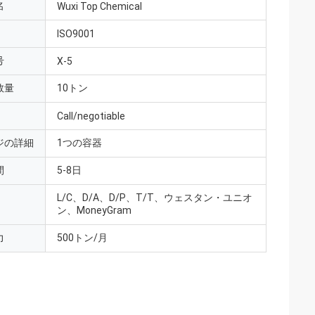
名
Wuxi Top Chemical
ISO9001
号
X-5
数量
10トン
Call/negotiable
ジの詳細
1つの容器
間
5-8日
L/C、D/A、D/P、T/T、ウェスタン・ユニオ
ン、MoneyGram
力
500トン/月