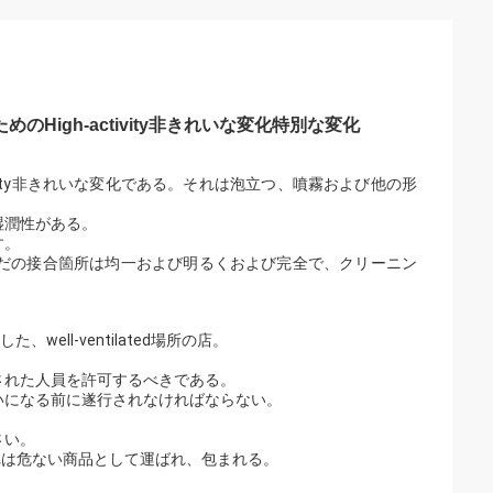
igh-activity非きれいな変化特別な変化
tivity非きれいな変化である。それは泡立つ、噴霧および他の形
湿潤性がある。
す。
んだの接合箇所は均一および明るくおよび完全で、クリーニン
ll-ventilated場所の店。
された人員を許可するべきである。
いになる前に遂行されなければならない。
さい。
れは危ない商品として運ばれ、包まれる。