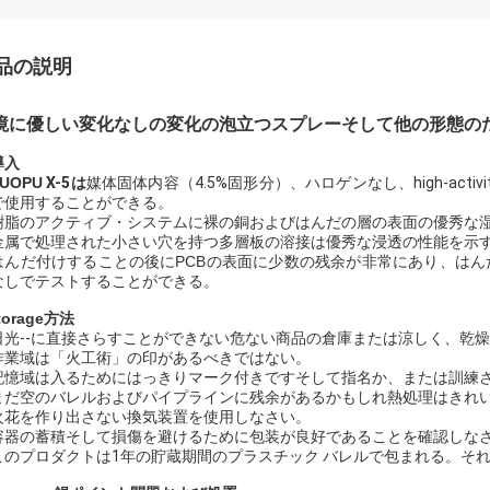
品の説明
境に優しい変化なしの変化の泡立つスプレーそして他の形態のためのH
導入
UOPU
X-5は
媒体固体内容（4.5%固形分）、ハロゲンなし、high-ac
で使用することができる。
樹脂のアクティブ・システムに裸の銅およびはんだの層の表面の優秀な
金属で処理された小さい穴を持つ多層板の溶接は優秀な浸透の性能を示
はんだ付けすることの後にPCBの表面に少数の残余が非常にあり、は
なしでテストすることができる。
torage
方法
日光--に直接さらすことができない危ない商品の倉庫または涼しく、乾燥した、we
作業域は「火工術」の印があるべきではない。
記憶域は入るためにはっきりマーク付きですそして指名か、または訓練
まだ空のバレルおよびパイプラインに残余があるかもしれ熱処理はきれ
火花を作り出さない換気装置を使用しなさい。
容器の蓄積そして損傷を避けるために包装が良好であることを確認しな
このプロダクトは1年の貯蔵期間のプラスチック バレルで包まれる。そ