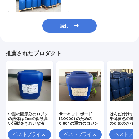
続行
推薦されたプロダクト
中型の固形分のロジン
サーキット ボード
はんだ付けする
の液体はEcoの保護高
ISO9001のための
学薄黄色の透明
い活動をきれいな液体
0.801の重力のロジン
のためのきれい
のはんだの変化溶かさ
の液体変化媒体の固形
ンの液体変化無
ない
分のはんだ
ベストプライス
ベストプライス
ベストプラ